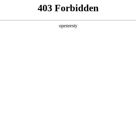
产品及服务
行业解决方案
合作伙伴
投资者关系
文简称“德扑之星数码”、“我们”和“我们的”）深知隐私对您的重
隐私政策》（下文简称“本政策”）。本政策阐述了德扑之星数码如何处理您的
可能由德扑之星数码在补充政策中，或者在收集数据时提供的通知中
：